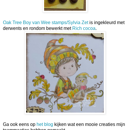
Oak Tree Boy van Wee stamps/Sylvia Zet
is ingekleurd met
derwents en rondom bewerkt met
Rich cocoa
.
Ga ook eens op
het blog
kijken wat een mooie creaties mijn