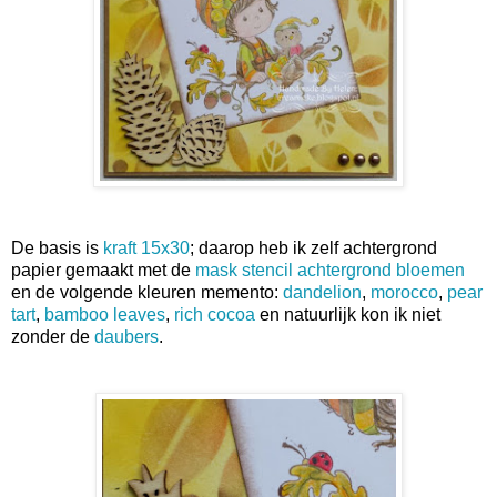
De basis is
kraft 15x30
; daarop heb ik zelf achtergrond
papier gemaakt met de
mask stencil achtergrond bloemen
en de volgende kleuren memento:
dandelion
,
morocco
,
pear
tart
,
bamboo leaves
,
rich cocoa
en natuurlijk kon ik niet
zonder de
daubers
.